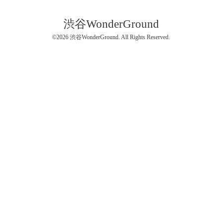
渋谷WonderGround
©2026
渋谷WonderGround
. All Rights Reserved.