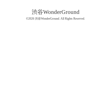
渋谷WonderGround
©2026
渋谷WonderGround
. All Rights Reserved.