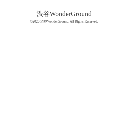
渋谷WonderGround
©2026
渋谷WonderGround
. All Rights Reserved.