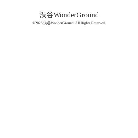
渋谷WonderGround
©2026
渋谷WonderGround
. All Rights Reserved.