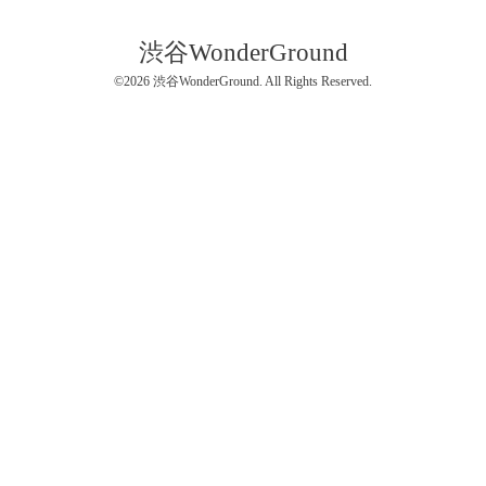
渋谷WonderGround
©2026
渋谷WonderGround
. All Rights Reserved.