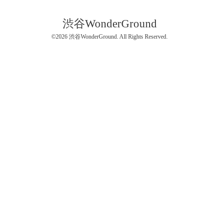
渋谷WonderGround
©2026
渋谷WonderGround
. All Rights Reserved.