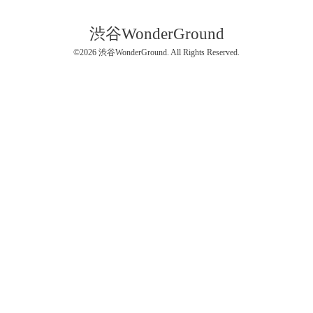
渋谷WonderGround
©2026
渋谷WonderGround
. All Rights Reserved.