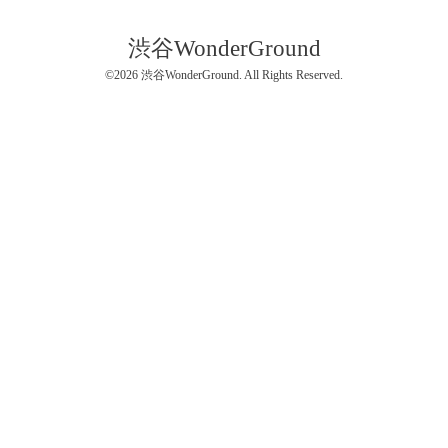
渋谷WonderGround
©2026
渋谷WonderGround
. All Rights Reserved.