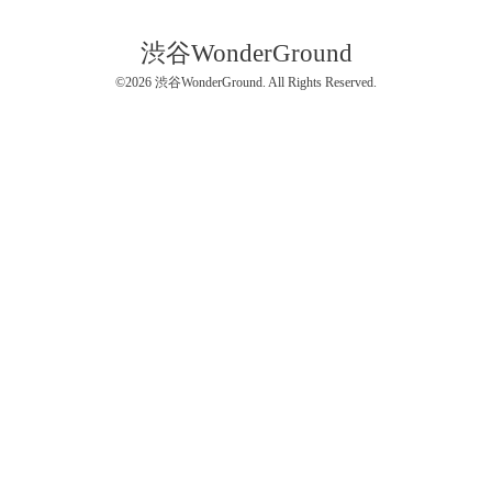
渋谷WonderGround
©2026
渋谷WonderGround
. All Rights Reserved.