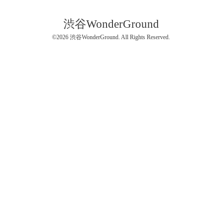
渋谷WonderGround
©2026
渋谷WonderGround
. All Rights Reserved.