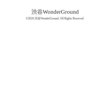
渋谷WonderGround
©2026
渋谷WonderGround
. All Rights Reserved.