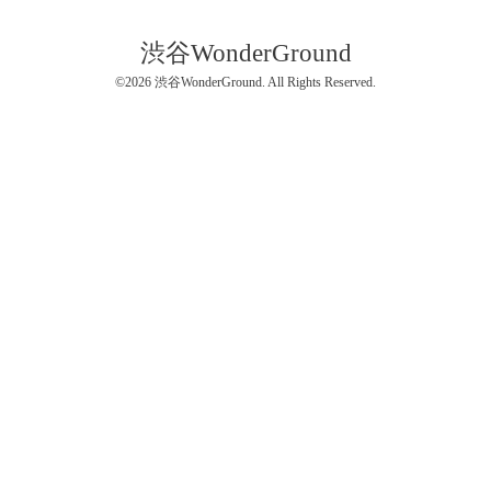
渋谷WonderGround
©2026
渋谷WonderGround
. All Rights Reserved.