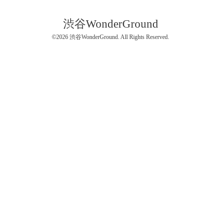
渋谷WonderGround
©2026
渋谷WonderGround
. All Rights Reserved.