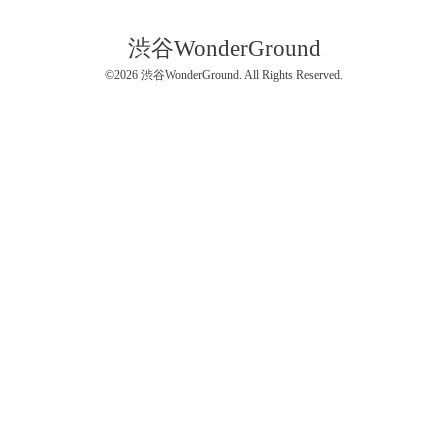
渋谷WonderGround
©2026
渋谷WonderGround
. All Rights Reserved.