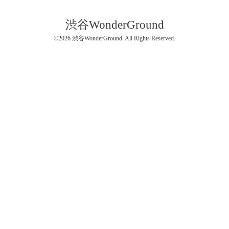
渋谷WonderGround
©2026
渋谷WonderGround
. All Rights Reserved.