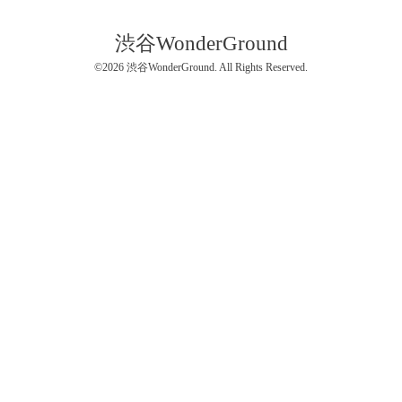
渋谷WonderGround
©2026
渋谷WonderGround
. All Rights Reserved.